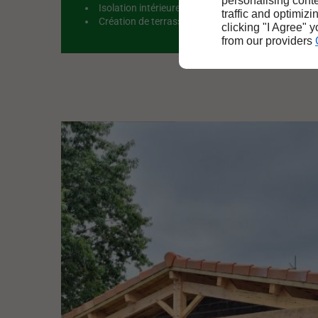
personalising conte
Isolation intérieure et extérieure
traffic and optimizi
Création de terrasses et de mini-maisons en bois
clicking "I Agree" 
from our providers