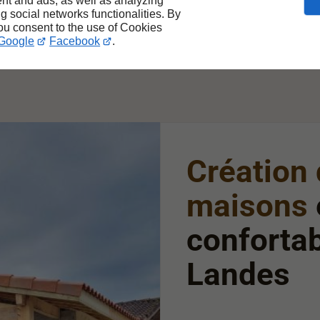
nt and ads, as well as analyzing
Travail soigné
ng social networks functionalities. By
you consent to the use of Cookies
Google
Facebook
.
Création 
maisons
confortab
Landes