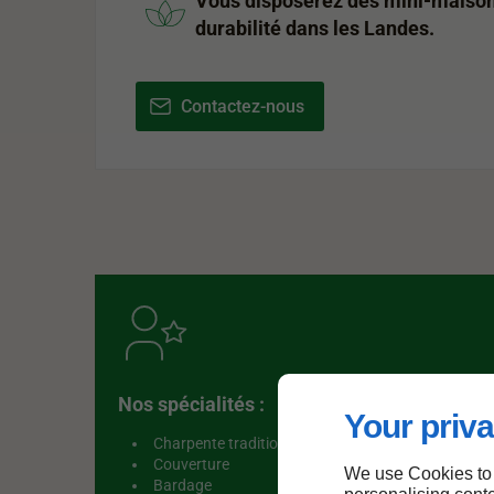
Vous disposerez des mini-maisons 
durabilité dans les Landes.
Contactez-nous
Nos spécialités :
Your priva
Charpente traditionnelle
Couverture
We use Cookies to
Bardage