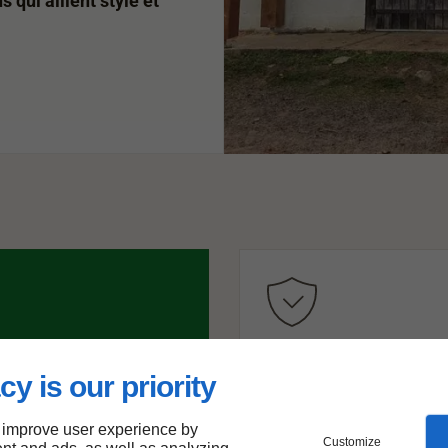
qui allient style et
Nos atouts :
cy is our priority
Savoir-faire
Réactivité
 improve user experience by
Proximité
Customize