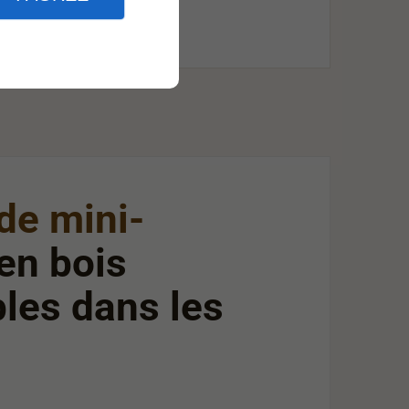
de mini-
en bois
les dans les